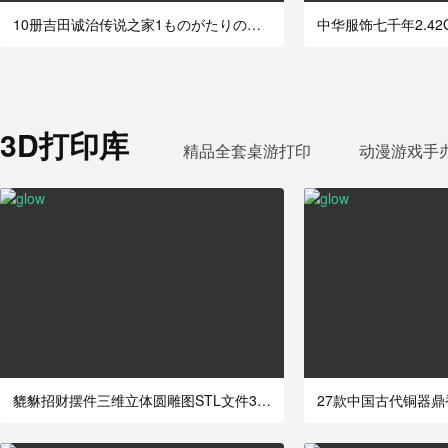
10册吉田诚治传说之家1ものがたりの家有故
中华服饰七千年2.4
3D打印库
精品全套桌游打印
动漫游戏手
貔貅招财摆件三维立体圆雕图STL文件3D打印