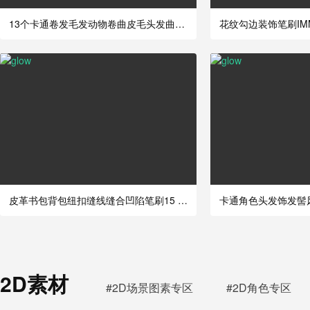
13个卡通卷发毛发动物卷曲皮毛头发曲线雕刻
皮革书包背包纽扣缝线缝合凹陷笔刷15 Fabri
2D素材
#2D场景图素专区
#2D角色专区