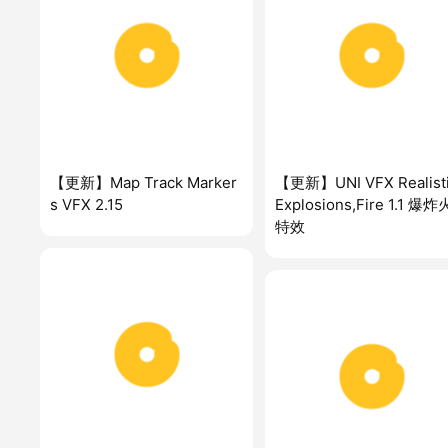
【更新】Map Track Marker
【更新】UNI VFX Realist
s VFX 2.15
Explosions,Fire 1.1 爆
特效