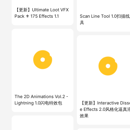
【更新】Ultimate Loot VFX
Pack ⚜️ 175 Effects 1.1
Scan Line Tool 1.0扫描
具
The 2D Animations Vol.2 -
Lightning 1.0闪电特效包
【更新】Interactive Diss
e Effects 2.0风格化逼
效果