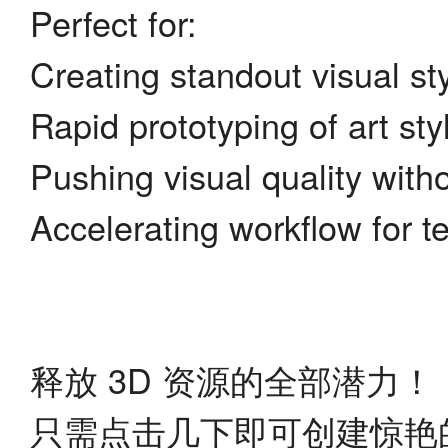
Perfect for:
Creating standout visual st
Rapid prototyping of art sty
Pushing visual quality withou
Accelerating workflow for t
释放 3D 资源的全部潜力！
只需点击几下即可创建惊艳