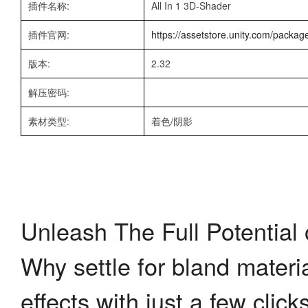
插件名称:
All In 1 3D-Shader
插件官网:
https://assetstore.unity.com/packag
版本:
2.32
解压密码:
素材类型:
着色/阴影
Unleash The Full Potential
Why settle for bland materi
effects with just a few click