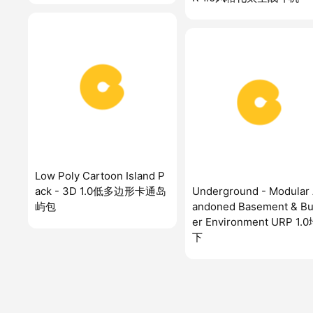
Low Poly Cartoon Island P
ack - 3D 1.0低多边形卡通岛
Underground - Modular
屿包
andoned Basement & B
er Environment URP 1.
下