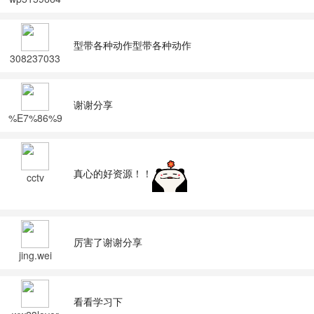
01
型带各种动作型带各种动作
308237033
谢谢分享
%E7%86%9
F%E7%9D%
A1%E6%97
%A0%E5%B
真心的好资源！！
A%A6
cctv
厉害了谢谢分享
jing.wei
看看学习下