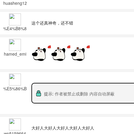
huasheng12
3
这个还真神奇，还不错
%E4%B8%8
D%E7%A1%
AE%E5%AE
%9A
hamed_emi
nem
%E5%86%B
提示:
作者被禁止或删除 内容自动屏蔽
7%E9%A3%
8E
大好人大好人大好人大好人大好人
wp5159664