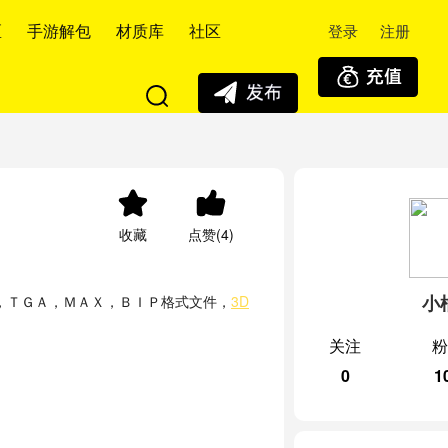
登录
注册
区
手游解包
材质库
社区
收藏
点赞(4)
小
，ＴＧＡ，ＭＡＸ，ＢＩＰ格式文件，
3D
关注
粉
0
1