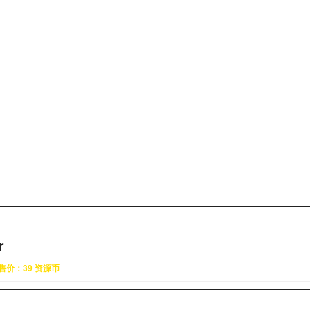
r
售价：39 资源币