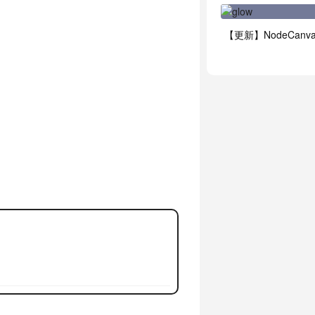
【更新】NodeCanvas