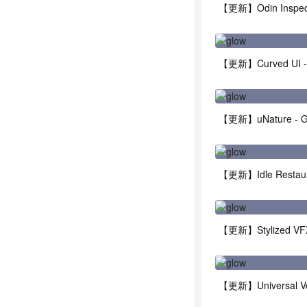
【更新】Odin Inspector
【更新】Universal Vehi