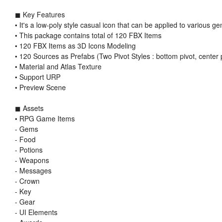
◼ Key Features
• It's a low-poly style casual icon that can be applied to various 
• This package contains total of 120 FBX Items
• 120 FBX Items as 3D Icons Modeling
• 120 Sources as Prefabs (Two Pivot Styles : bottom pivot, center 
• Material and Atlas Texture
• Support URP
• Preview Scene
◼ Assets
• RPG Game Items
- Gems
- Food
- Potions
- Weapons
- Messages
- Crown
- Key
- Gear
- UI Elements