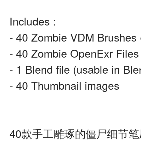
Includes :
- 40 Zombie VDM Brushes (
- 40 Zombie OpenExr Files (
- 1 Blend file (usable in Bl
- 40 Thumbnail images
40款手工雕琢的僵尸细节笔