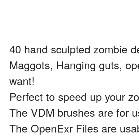
40 hand sculpted zombie de
Maggots, Hanging guts, op
want!
Perfect to speed up your z
The VDM brushes are for us
The OpenExr Files are usab