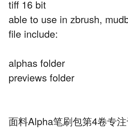
tiff 16 bit
able to use in zbrush, mudb
file include:
alphas folder
previews folder
面料Alpha笔刷包第4卷