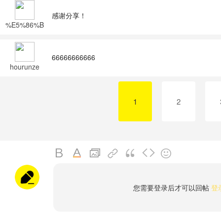
感谢分享！
%E5%86%B
7%E6%9C%
88%E6%9A
%B4%E9%A
66666666666
3%8E
hourunze
1
2
您需要登录后才可以回帖
登