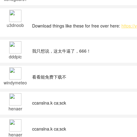
23
u3dnoob
Download things like these for free over here:
https://
我只想说，这太牛逼了，666！
dddpic
看看能免费下载不
windymeteo
r
ccanslna.k ca;sck
henaer
ccanslna.k ca;sck
henaer