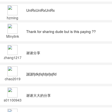
UniRxUniRxUniRx
hzming
Thank for sharing dude but is this paying ??
Minylink
谢谢分享
zhang1217
謝謝fjdkjfsjfdjsfjsjfld
chao2019
谢谢大大的分享
s01100943