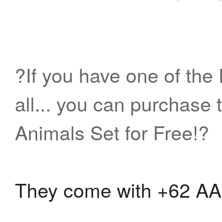
但如此悲伤，没有野生
物！
?If you have one of the
all... you can purchase 
Animals Set for Free!?
They come with +62 AA