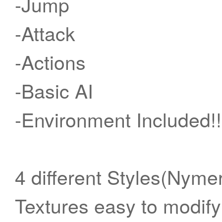
-Jump
-Attack
-Actions
-Basic AI
-Environment Included!!
4 different Styles(Ny
Textures easy to modif