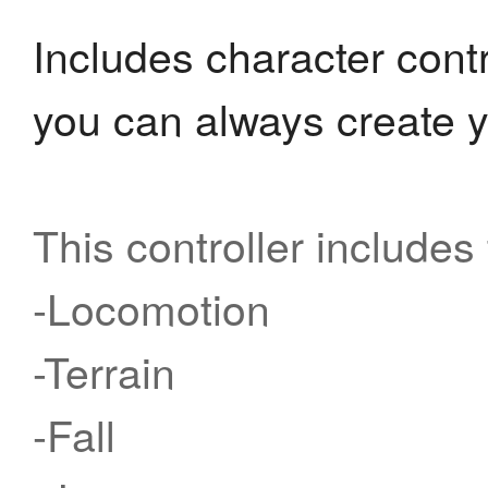
Includes character cont
you can always create y
形 坠落 跳转 攻击-行
This controller includes
-Locomotion
-Terrain
-Fall