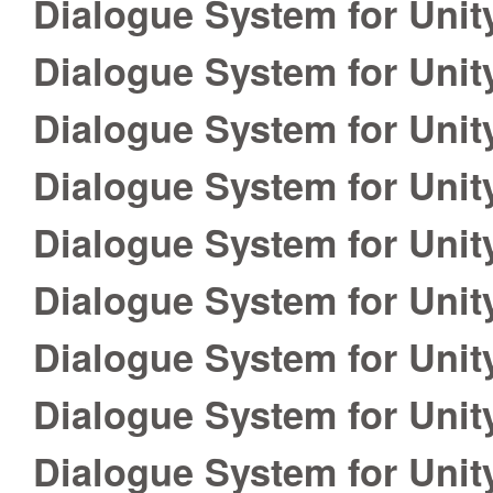
Dialogue System for Unit
Dialogue System for Unit
Dialogue System for Unit
Dialogue System for Unit
Dialogue System for Unit
Dialogue System for Unit
Dialogue System for Unit
Dialogue System for Unit
Dialogue System for Unit