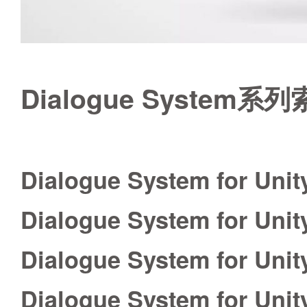
Dialogue System系
Dialogue System for Unit
Dialogue System for Unit
Dialogue System for Unit
Dialogue System for Unit