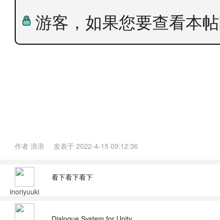
游客，如果您要查看本帖
作者
浪浪
发表于
2022-4-15 09:12:36
看下看下看下
inoriyuuki
Dialogue System for Unity