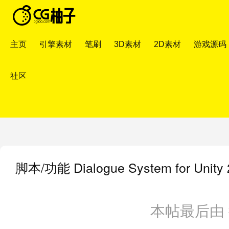
主页
引擎素材
笔刷
3D素材
2D素材
游戏源码
社区
脚本/功能
Dialogue System for Uni
本帖最后由 微笑