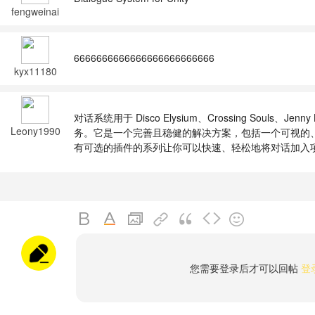
fengweinai
6666666666666666666666666
kyx11180
对话系统用于 Disco Elysium、Crossing Souls
Leony1990
务。它是一个完善且稳健的解决方案，包括一个可视的、
有可选的插件的系列让你可以快速、轻松地将对话加入
您需要登录后才可以回帖
登