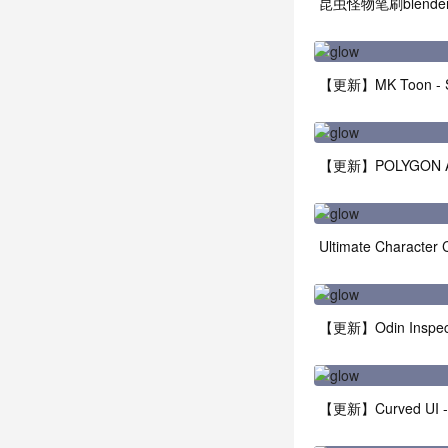
Ultimate Character C
【更新】Odin Inspector